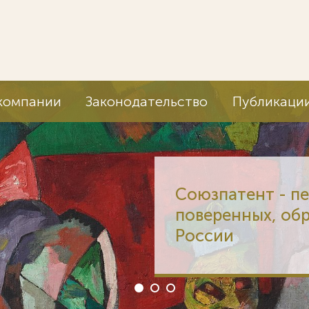
компании
Законодательство
Публикаци
Союзпатент - п
поверенных, об
России