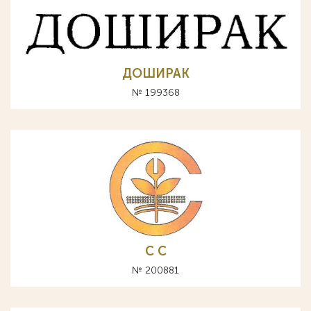
ДОШИРАК
№ 199368
С C
№ 200881