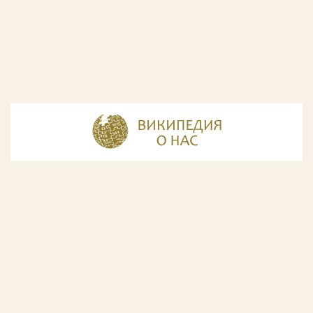
© Разработка и дизайн сайта
ООО «ИнфоДизайн»
, 2011—2026
© Фирма патентных поверенных ООО «Союзпатент»,
2018.
Годы образования Союзпатента совпали с периодом
расцвета искусства Русского Авангарда. Чтобы передать
дух той эпохи, мы использовали в дизайне нашего сайта
картины данного направления. Мы выражаем признательность