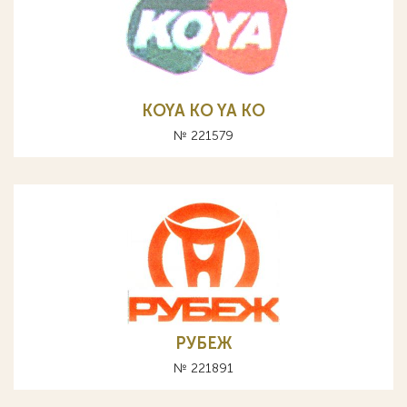
KOYA KO YA КО
№ 221579
РУБЕЖ
№ 221891