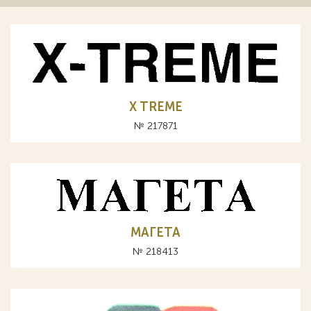
X TREME
№ 217871
МАГЕТА
№ 218413