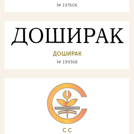
№ 197606
ДОШИРАК
№ 199368
С C