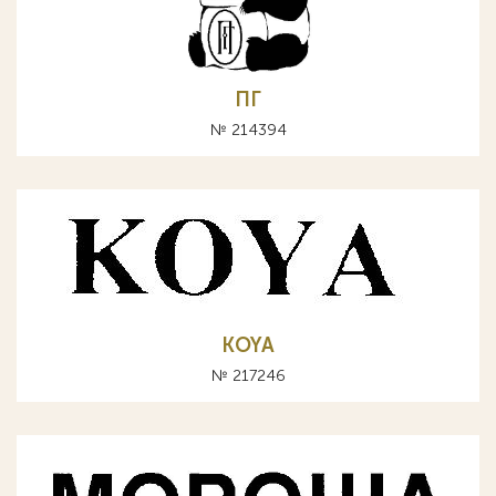
ПГ
№ 214394
KOYA
№ 217246