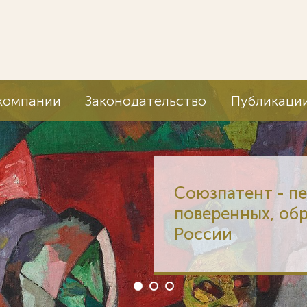
компании
Законодательство
Публикаци
Союзпатент - п
поверенных, об
России