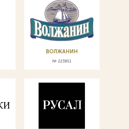
ВОЛЖАНИН
№ 223851