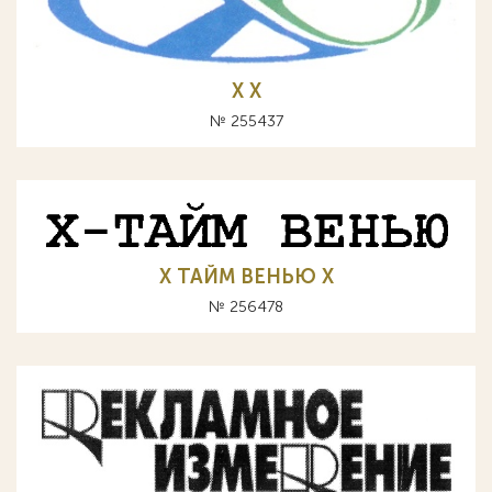
Х X
№ 255437
Х ТАЙМ ВЕНЬЮ X
№ 256478