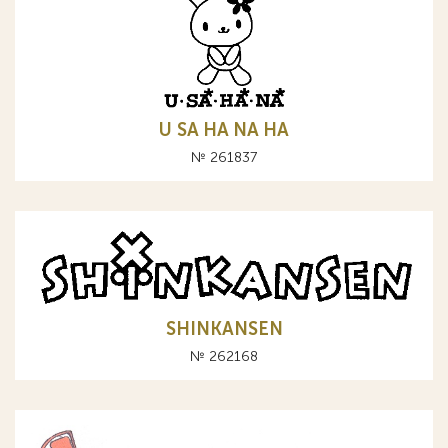
U SA HA NA НА
№ 261837
SHINKANSEN
№ 262168