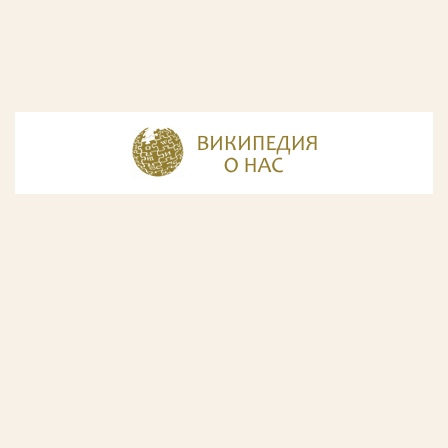
© Разработка и дизайн сайта
ООО «ИнфоДизайн»
, 2011—2026
© Фирма патентных поверенных ООО «Союзпатент»,
2018.
Годы образования Союзпатента совпали с периодом
расцвета искусства Русского Авангарда. Чтобы передать
дух той эпохи, мы использовали в дизайне нашего сайта
картины данного направления. Мы выражаем признательность
Государственной Третьяковской галерее за любезно предоставленную
возможность использовать следующие картины Аристарха Лентулова:
1. Собор Василия Блаженного; 2. Звон (Колокольня Ивана Великого); 3.