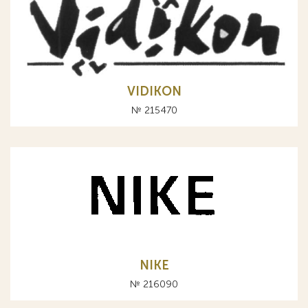
VIDIKON
№ 215470
NIKE
№ 216090