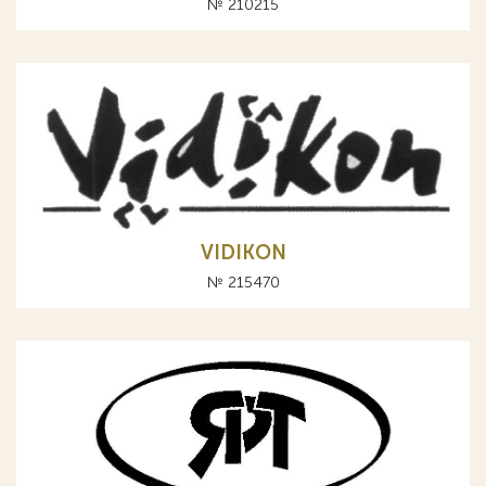
№ 210215
VIDIKON
№ 215470