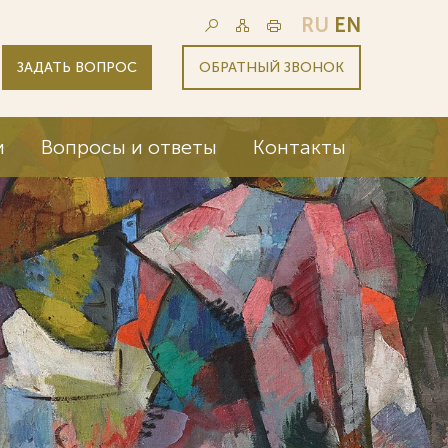
RU
EN
ЗАДАТЬ ВОПРОС
ОБРАТНЫЙ ЗВОНОК
и
Вопросы и ответы
Контакты
Мы ведем 
корпораци