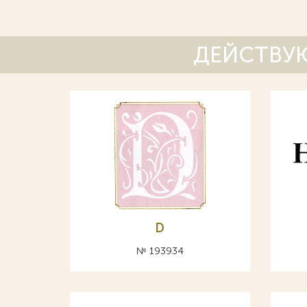
ДЕЙСТВУЮ
D
№ 193934