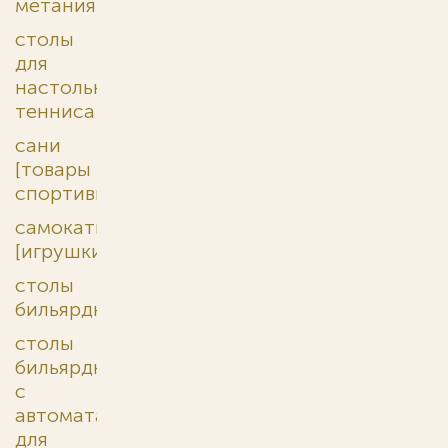
метания
столы
для
настольного
тенниса
сани
[товары
спортивные]
самокаты
[игрушки]
столы
бильярдные
столы
бильярдные
с
автоматами
для