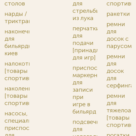
столов
для
спортивн
стрельбы
нарды /
ракетки
из лука
триктрак
ремни
перчатки
наконечники
для
для
для
досок с
подачи
бильярдных
парусом
[принадлежности
киев
ремни
для игр]
налокотники
для
приспособления
[товары
досок
маркерные
спортивные]
для
для
серфинга
наколенники
записи
[товары
ремни
при
спортивные]
для
игре в
тяжелоат
бильярд
насосы,
[товары
специально
подсвечники
спортивн
приспособленные,
для
для
рогатки