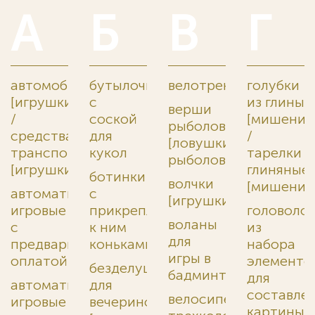
А
Б
В
Г
автомобили
бутылочки
велотренажеры
голубки
[игрушки]
с
из глины
верши
/
соской
[мишени]
рыболовные
средства
для
/
[ловушки
транспортные
кукол
тарелки
рыболовные]
[игрушки]
глиняные
ботинки
волчки
[мишени]
автоматы
с
[игрушки]
игровые
прикрепленными
головоло
воланы
с
к ним
из
для
предварительной
коньками
набора
игры в
оплатой
элементо
безделушки
бадминтон
для
автоматы
для
составле
велосипеды
игровые
вечеринок
картины