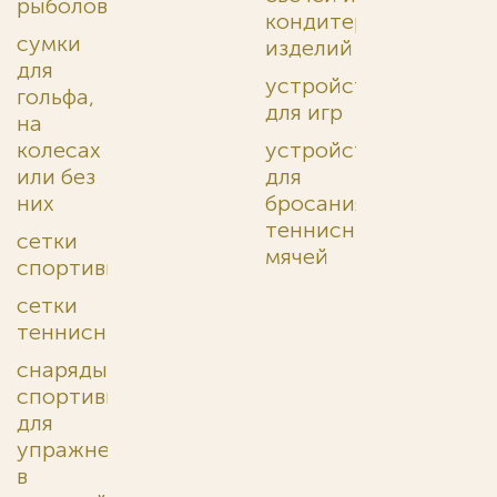
рыболовные
кондитерских
сумки
изделий
для
устройства
гольфа,
для игр
на
колесах
устройства
или без
для
них
бросания
теннисных
сетки
мячей
спортивные
сетки
теннисные
снаряды
спортивные
для
упражнений
в