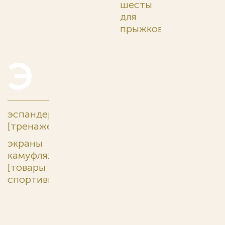
шесты
для
прыжков
Э
эспандеры
[тренажеры]
экраны
камуфляжные
[товары
спортивные]