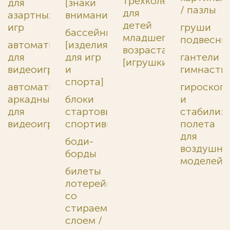
трехколесные
для
[знаки
/ пазлы
для
азартных
внимания]
детей
игр
груши
бассейны
младшего
подвесны
автоматы
[изделия
возраста
для
для игр
гантели
[игрушки]
видеоигр
и
гимнасти
спорта]
автоматы
гироскоп
аркадные
блоки
и
для
стартовые
стабилиз
видеоигр
спортивные
полета
для
боди-
воздушны
борды
моделей
билеты
лотерейные
со
стираемым
слоем /