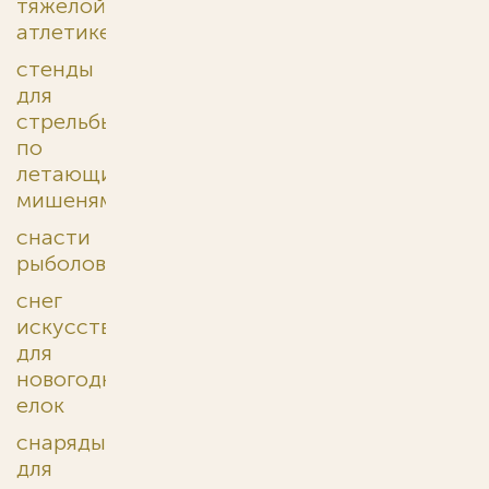
тяжелой
атлетике
стенды
для
стрельбы
по
летающим
мишеням
снасти
рыболовные
снег
искусственный
для
новогодних
елок
снаряды
для