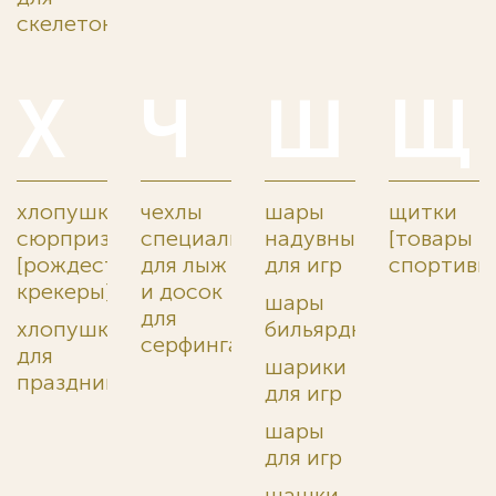
скелетона
Х
Ч
Ш
Щ
хлопушки-
чехлы
шары
щитки
сюрпризы
специальные
надувные
[товары
[рождественские
для лыж
для игр
спортивн
крекеры]
и досок
шары
для
хлопушки
бильярдные
серфинга
для
шарики
праздников
для игр
шары
для игр
шашки