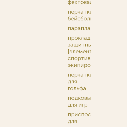
фехтовальные
перчатки
бейсбольные
парапланы
прокладки
защитные
[элементы
спортивной
экипировки]
перчатки
для
гольфа
подковы
для игр
приспособления
для