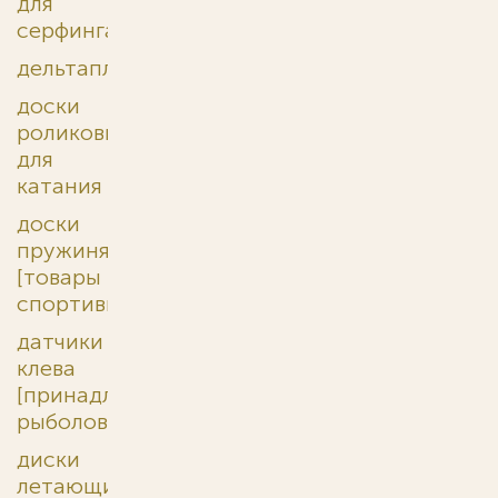
для
серфинга
дельтапланы
доски
роликовые
для
катания
доски
пружинящие
[товары
спортивные]
датчики
клева
[принадлежности
рыболовные]
диски
летающие