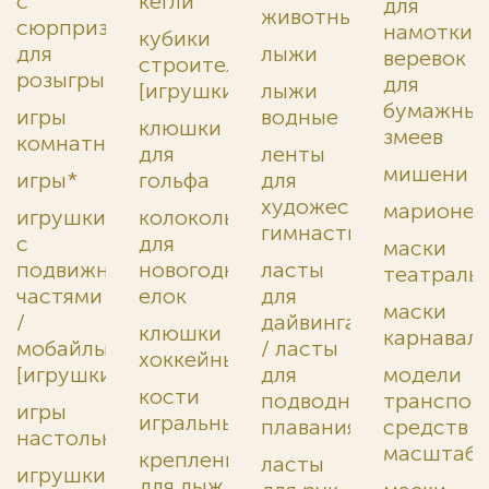
с
кегли
для
животных
сюрпризом
намотки
кубики
для
лыжи
веревок
строительные
розыгрыша
для
[игрушки]
лыжи
бумажны
игры
водные
клюшки
змеев
комнатные
для
ленты
мишени
игры*
гольфа
для
художественной
марионет
игрушки
колокольчики
гимнастики
с
для
маски
подвижными
новогодних
ласты
театраль
частями
елок
для
маски
/
дайвинга
клюшки
карнавал
мобайлы
/ ласты
хоккейные
[игрушки]
для
модели
кости
подводного
транспор
игры
игральные
плавания
средств
настольные
масштаб
крепления
ласты
игрушки
для лыж