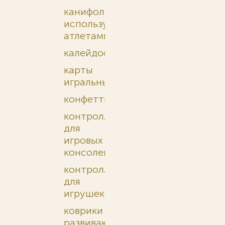
канифоль,
используемая
атлетами
калейдоскопы
карты
игральные
конфетти
контроллеры
для
игровых
консолей
контроллеры
для
игрушек
коврики
развивающие