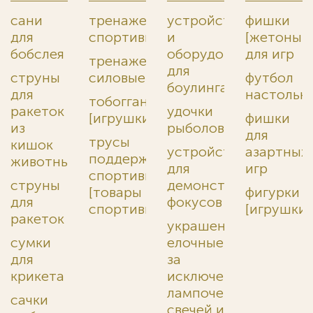
сани
тренажеры
устройства
фишки
для
спортивные
и
[жетоны]
бобслея
оборудование
для игр
тренажеры
для
струны
силовые
футбол
боулинга
для
настольн
тобогганы
ракеток
удочки
[игрушки]
фишки
из
рыболовные
для
трусы
кишок
устройства
азартных
поддерживающие
животных
для
игр
спортивные
струны
демонстрации
[товары
фигурки
для
фокусов
спортивные]
[игрушки]
ракеток
украшения
сумки
елочные,
для
за
крикета
исключением
лампочек,
сачки
свечей и