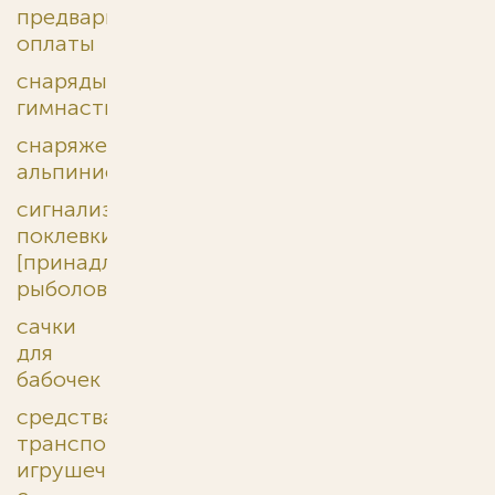
предварительной
оплаты
снаряды
гимнастические
снаряжение
альпинистское
сигнализаторы
поклевки
[принадлежности
рыболовные]
сачки
для
бабочек
средства
транспортные
игрушечные