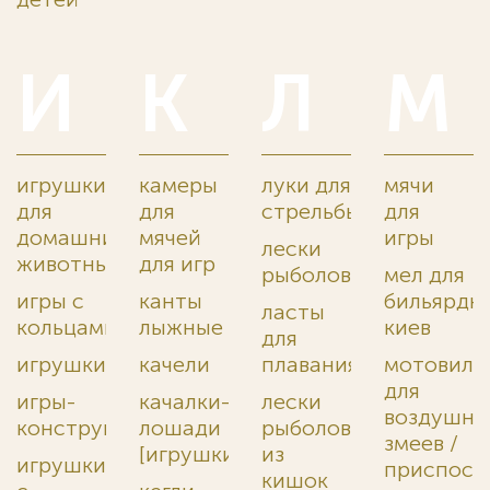
И
К
Л
М
игрушки
камеры
луки для
мячи
для
для
стрельбы
для
домашних
мячей
игры
лески
животных
для игр
рыболовные
мел для
игры с
канты
бильярдн
ласты
кольцами
лыжные
киев
для
игрушки*
качели
плавания
мотовила
для
игры-
качалки-
лески
воздушны
конструкторы
лошади
рыболовные
змеев /
[игрушки]
из
игрушки
приспосо
кишок