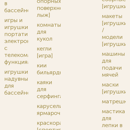
опорных
в
[игрушки]
поверхностей
бассейне
лыж]
макеты
игры и
[игрушки]
комнаты
игрушки
/
для
портативные
модели
кукол
электронные
[игрушки]
с
кегли
машины
телекоммуникационными
[игра]
для
функциями
кии
подачи
игрушки
бильярдные
мячей
надувные
каяки
маски
для
для
[игрушки]
бассейнов
серфинга
матрешк
карусели
мастика
ярмарочные
для
краскораспылители
лепки в
[спортивные