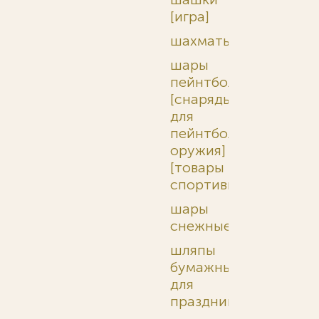
[игра]
шахматы
шары
пейнтбольные
[снаряды
для
пейнтбольного
оружия]
[товары
спортивные]
шары
снежные
шляпы
бумажные
для
праздников