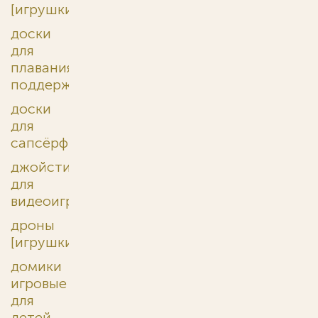
[игрушки]
доски
для
плавания
поддерживающие
доски
для
сапсёрфинга
джойстики
для
видеоигр
дроны
[игрушки]
домики
игровые
для
детей