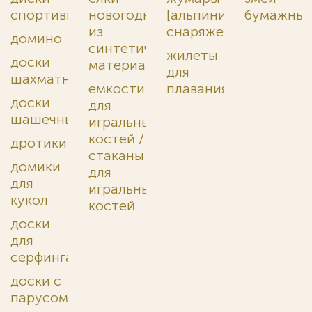
спортивные
новогодние
[альпинистское
бумажны
из
снаряжение]
домино
синтетических
жилеты
доски
материалов
для
шахматные
емкости
плавания
доски
для
шашечные
игральных
костей /
дротики
стаканы
домики
для
для
игральных
кукол
костей
доски
для
серфинга
доски с
парусом