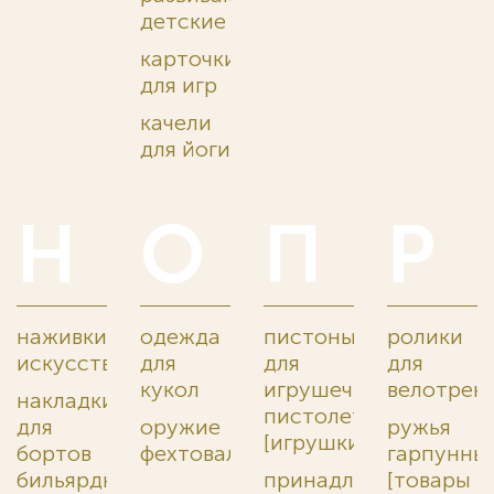
детские
карточки
для игр
качели
для йоги
Н
О
П
Р
наживки
одежда
пистоны
ролики
искусственные
для
для
для
кукол
игрушечных
велотрен
накладки
пистолетов
для
оружие
ружья
[игрушки]
бортов
фехтовальное
гарпунны
бильярдных
принадлежности
[товары