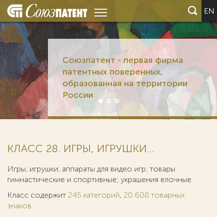
EN
Союзпатент - первая фирма
патентных поверенных,
образованная на территории
России
КЛАСС 28. ИГРЫ, ИГРУШКИ...
Игры, игрушки; аппараты для видео игр; товары
гимнастические и спортивные; украшения елочные.
Класс содержит
245 категорий
,
20 608 товарных
знаков
.