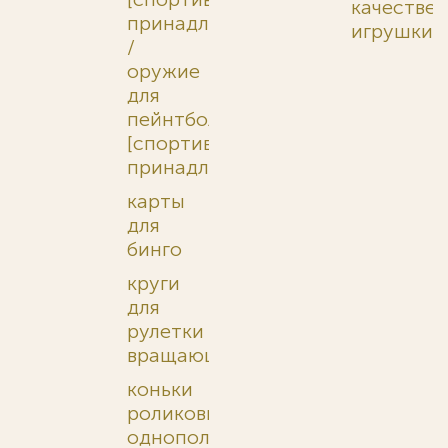
качестве
принадлежности]
игрушки
/
оружие
для
пейнтбола
[спортивные
принадлежности]
карты
для
бинго
круги
для
рулетки
вращающиеся
коньки
роликовые
однополозные