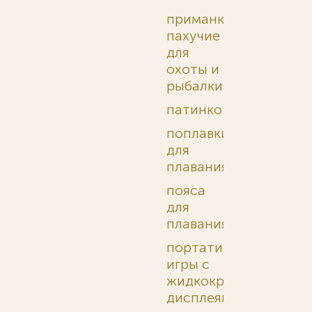
приманки
пахучие
для
охоты и
рыбалки
патинко
поплавки
для
плавания
пояса
для
плавания
портативные
игры с
жидкокристаллическ
дисплеями