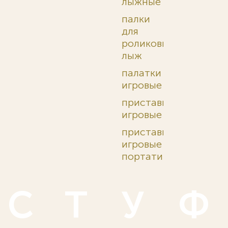
лыжные
палки
для
роликовых
лыж
палатки
игровые
приставки
игровые
приставки
игровые
портативные
С
Т
У
Ф