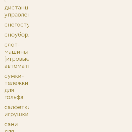
с
дистанционным
управлением
снегоступы
сноуборды
слот-
машины
[игровые
автоматы]
сумки-
тележки
для
гольфа
салфетки-
игрушки
сани
для