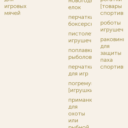
новогодних
игровых
[товары
елок
мячей
спортивн
перчатки
роботы
боксерские
игрушечн
пистолеты
раковины
игрушечные
для
поплавки
защиты
рыболовные
паха
перчатки
спортивн
для игр
погремушки
[игрушки]
приманки
для
охоты
или
рыбной