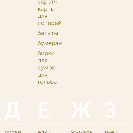
скретч-
карты
для
лотерей
батуты
бумеранги
бирки
для
сумок
для
гольфа
Д
Е
Ж
З
диски
елки
жумары
змеи