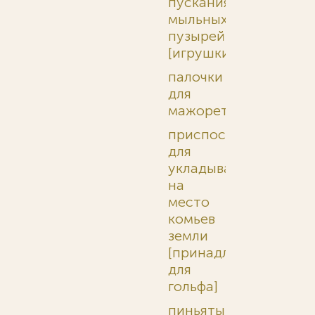
пускания
мыльных
пузырей
[игрушки]
палочки
для
мажореток
приспособления
для
укладывания
на
место
комьев
земли
[принадлежности
для
гольфа]
пиньяты