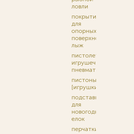
ловли
покрытия
для
опорных
поверхностей
лыж
пистолеты
игрушечные
пневматические
пистоны
[игрушки]
подставки
для
новогодних
елок
перчатки