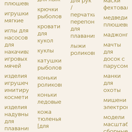
для рук
маски
плюшевые
/
фехтовал
крючки
игрушки
перчатки
рыболовные
медведи
мягкие
перепончатые
плюшевы
кровати
для
иглы для
для
маджонг
плавания
насосов
кукол
для
мачты
лыжи
куклы
накачивания
для
роликовые
игровых
досок с
катушки
мячей
парусом
рыболовные
изделия
манки
коньки
игрушечные,
для
роликовые
имитирующие
охоты
коньки
косметику
мишени
ледовые
изделия
электрон
кожа
надувные
модели
тюленья
для
масштаб
[для
плавания
сборные