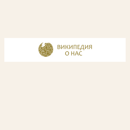
© Разработка и дизайн сайта
ООО «ИнфоДизайн»
, 2011—2026
© Фирма патентных поверенных ООО «Союзпатент»,
2018.
Годы образования Союзпатента совпали с периодом
расцвета искусства Русского Авангарда. Чтобы передать
дух той эпохи, мы использовали в дизайне нашего сайта
картины данного направления. Мы выражаем признательность
Государственной Третьяковской галерее за любезно предоставленную
возможность использовать следующие картины Аристарха Лентулова: