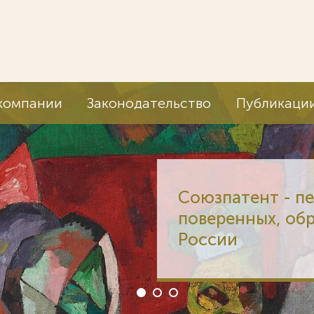
компании
Законодательство
Публикаци
Союзпатент - п
поверенных, об
России