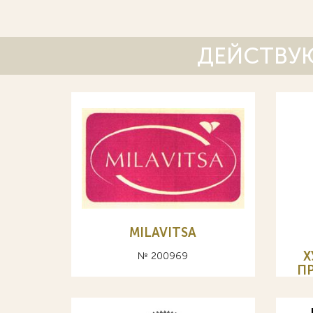
ДЕЙСТВУЮ
MILAVITSA
Х
№ 200969
П