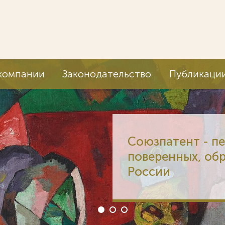
компании
Законодательство
Публикаци
Союзпатент - п
поверенных, об
России