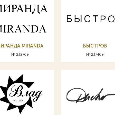
ИРАНДА MIRANDA
БЫСТРОВ
№ 232709
№ 237409