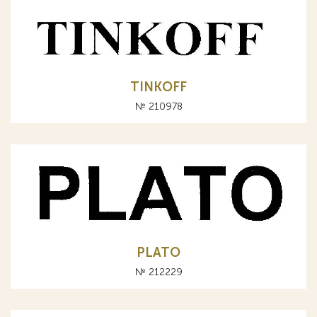
TINKOFF
№ 210978
PLATO
№ 212229