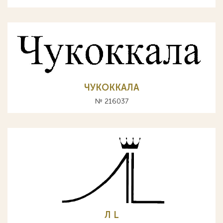
ЧУКОККАЛА
№ 216037
Л L