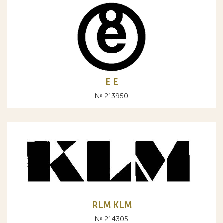
E Е
№ 213950
RLM KLM
№ 214305