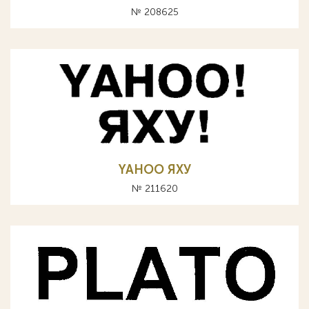
№ 208625
YAHOO ЯХУ
№ 211620