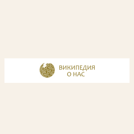
© Разработка и дизайн сайта
ООО «ИнфоДизайн»
, 2011—2026
© Фирма патентных поверенных ООО «Союзпатент»,
2018.
Годы образования Союзпатента совпали с периодом