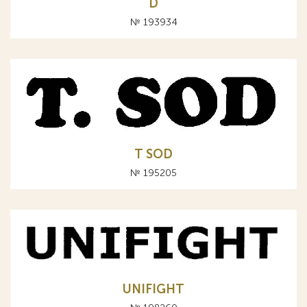
D
№ 193934
T SOD
№ 195205
UNIFIGHT