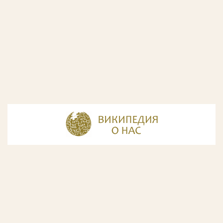
© Разработка и дизайн сайта
ООО «ИнфоДизайн»
, 2011—2026
© Фирма патентных поверенных ООО «Союзпатент»,
2018.