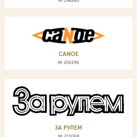
№ 198260
CANOE
№ 206196
ЗА РУЛЕМ
№ 210068