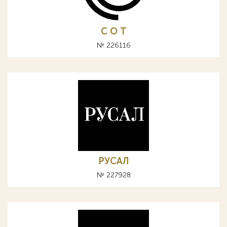
С О Т
№ 226116
РУСАЛ
№ 227928