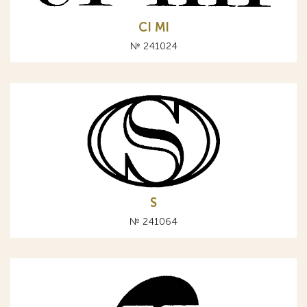
CI MI
№ 241024
S
№ 241064