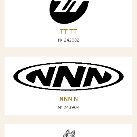
TT ТТ
№ 242082
NNN N
№ 243904