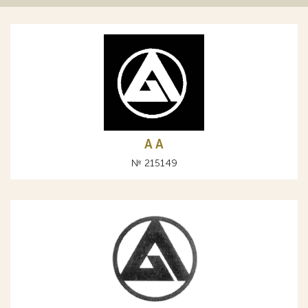
A А
№ 215149