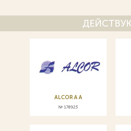
ДЕЙСТВУЮ
ALCOR A А
№ 178923