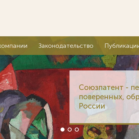
компании
Законодательство
Публикаци
Союзпатент - п
поверенных, об
России