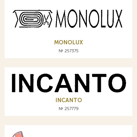
MONOLUX
№ 257375
INCANTO
№ 257779