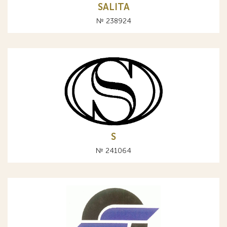
SALITA
№ 238924
S
№ 241064