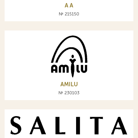
A А
№ 215150
AMILU
№ 230103