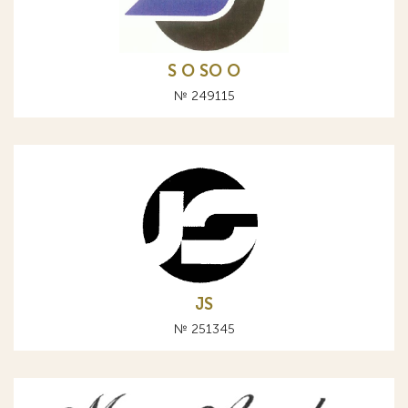
S O SO О
№ 249115
JS
№ 251345