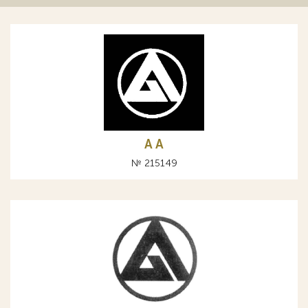
A А
№ 215149