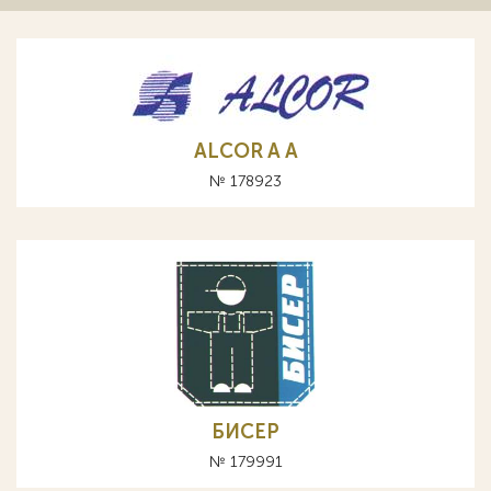
ALCOR A А
№ 178923
БИСЕР
№ 179991