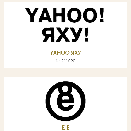
YAHOO ЯХУ
№ 211620
E Е