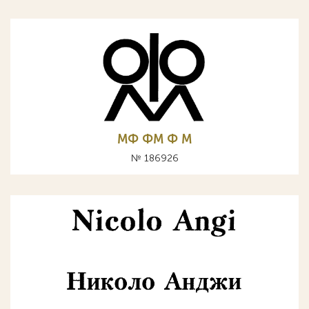
МФ ФМ Ф М
№ 186926