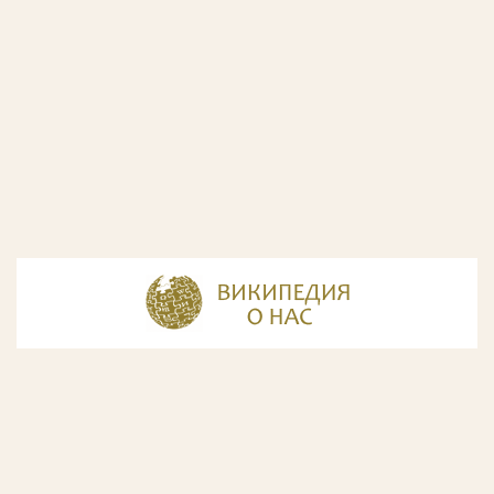
© Разработка и дизайн сайта
ООО «ИнфоДизайн»
, 2011—2026
© Фирма патентных поверенных ООО «Союзпатент»,
2018.