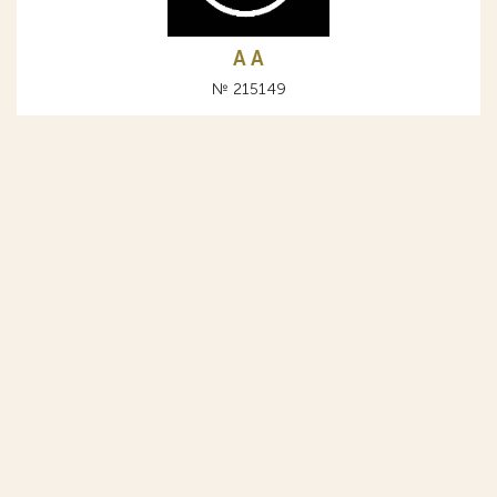
A А
№ 215149