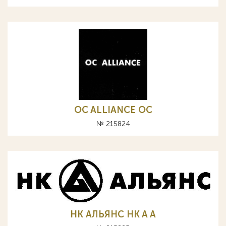
OC ALLIANCE ОС
№ 215824
НК АЛЬЯНС HK A А