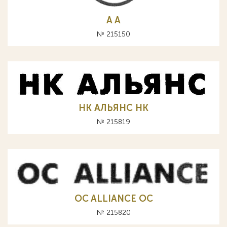
A А
№ 215150
НК АЛЬЯНС HK
№ 215819
OC ALLIANCE ОС
№ 215820