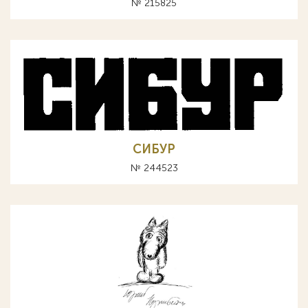
№ 215825
СИБУР
№ 244523