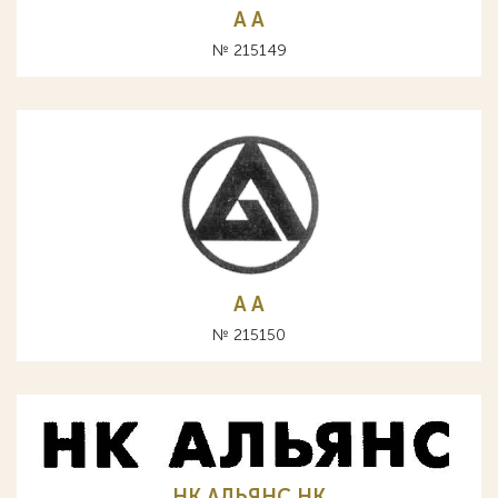
A А
№ 215149
A А
№ 215150
НК АЛЬЯНС HK