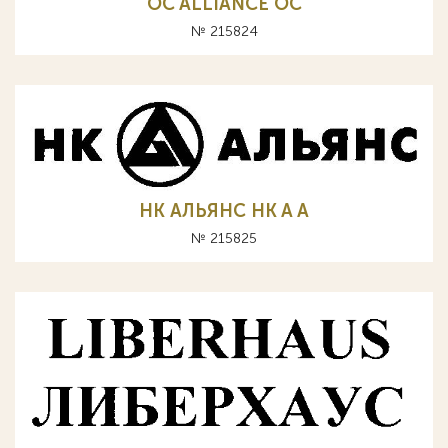
OC ALLIANCE ОС
№ 215824
НК АЛЬЯНС HK A А
№ 215825