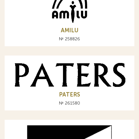
AMILU
№ 258826
PATERS
№ 261580