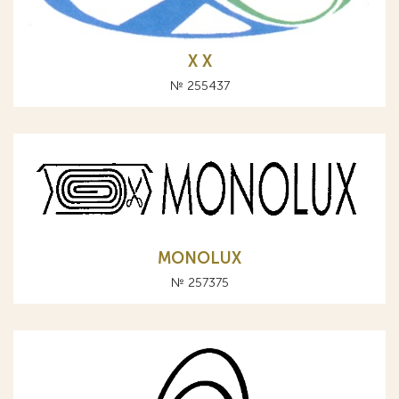
Х X
№ 255437
MONOLUX
№ 257375