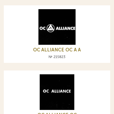
OC ALLIANCE ОС A А
№ 215823