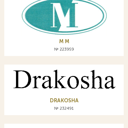
М M
№ 223959
DRAKOSHA
№ 232491