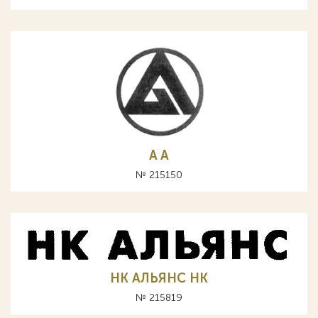
A А
№ 215150
НК АЛЬЯНС HK
№ 215819