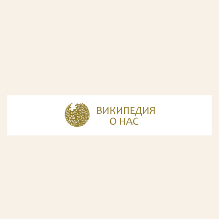
© Разработка и дизайн сайта
ООО «ИнфоДизайн»
, 2011—2026
© Фирма патентных поверенных ООО «Союзпатент»,
2018.
Годы образования Союзпатента совпали с периодом