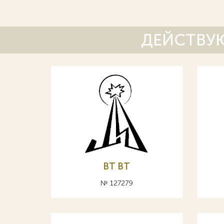
ДЕЙСТВУЮ
BT ВТ
№ 127279