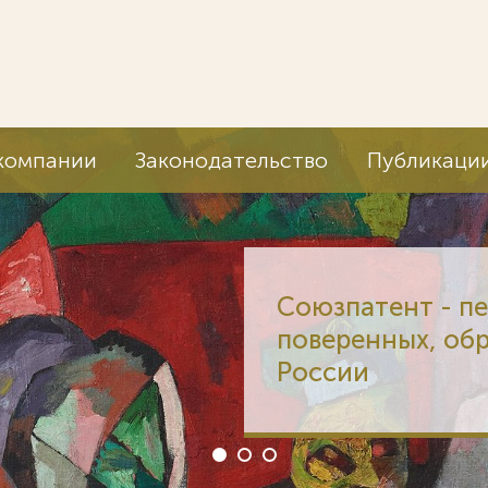
компании
Законодательство
Публикаци
Союзпатент - п
поверенных, об
России