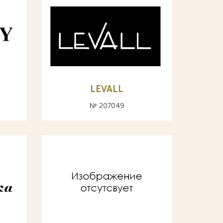
LEVALL
№ 207049