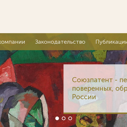
компании
Законодательство
Публикаци
Союзпатент - п
поверенных, об
России