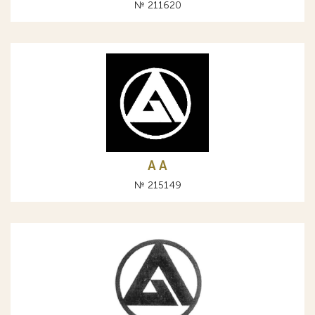
№ 211620
A А
№ 215149