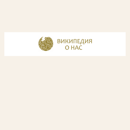
© Разработка и дизайн сайта
ООО «ИнфоДизайн»
, 2011—2026
© Фирма патентных поверенных ООО «Союзпатент»,
2018.
Годы образования Союзпатента совпали с периодом
расцвета искусства Русского Авангарда. Чтобы передать
дух той эпохи, мы использовали в дизайне нашего сайта
картины данного направления. Мы выражаем признательность
Государственной Третьяковской галерее за любезно предоставленную
возможность использовать следующие картины Аристарха Лентулова:
1. Собор Василия Блаженного; 2. Звон (Колокольня Ивана Великого); 3.