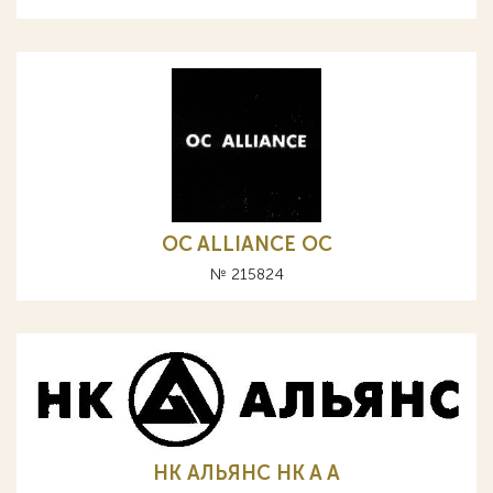
OC ALLIANCE ОС
№ 215824
НК АЛЬЯНС HK A А