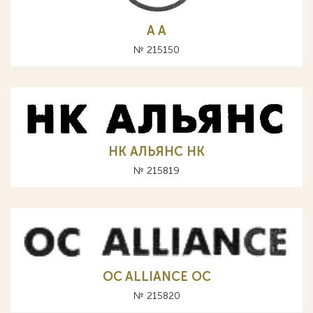
A А
№ 215150
НК АЛЬЯНС HK
№ 215819
OC ALLIANCE ОС
№ 215820