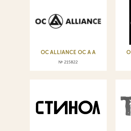
OC ALLIANCE ОС A А
O
№ 215822