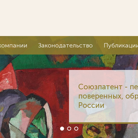
компании
Законодательство
Публикаци
Союзпатент - п
поверенных, об
России