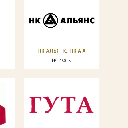
НК АЛЬЯНС HK A А
№ 215825