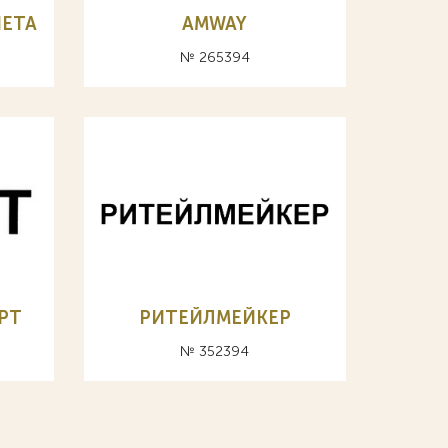
НЕТА
AMWAY
№ 265394
РТ
РИТЕЙЛМЕЙКЕР
№ 352394