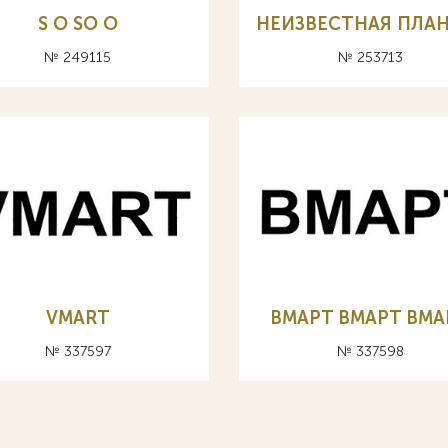
S O SO О
НЕИЗВЕСТНАЯ ПЛА
№ 249115
№ 253713
VMART
BMAPT BMAPT ВМА
№ 337597
№ 337598