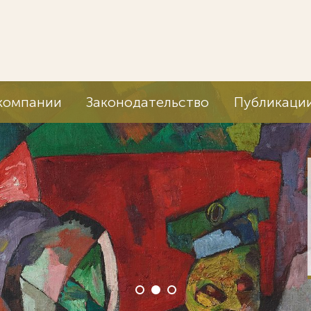
компании
Законодательство
Публикаци
Мы ведем дела
корпораций мир