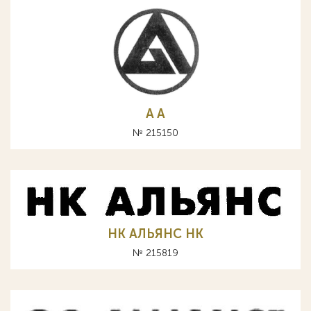
A А
№ 215150
НК АЛЬЯНС HK
№ 215819