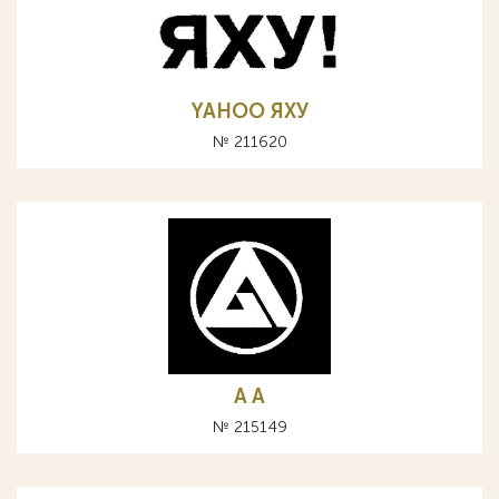
YAHOO ЯХУ
№ 211620
A А
№ 215149