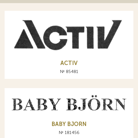
ACTIV
№ 85481
BABY BJORN
№ 181456