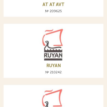
АТ AT AVT
№ 209625
RUYAN
№ 210242