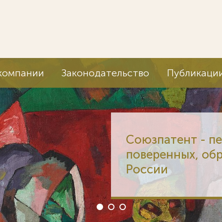
компании
Законодательство
Публикаци
Союзпатент - п
поверенных, об
России