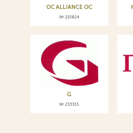
OC ALLIANCE ОС
№ 215824
G
№ 233315