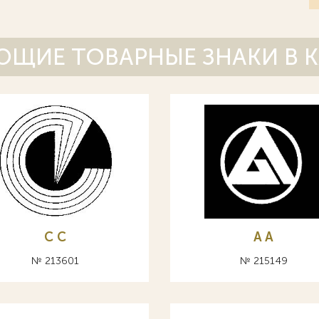
ЩИЕ ТОВАРНЫЕ ЗНАКИ В 
С C
A А
№ 213601
№ 215149