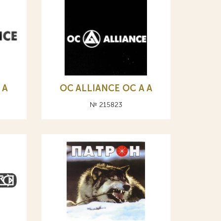
 А
OC ALLIANCE ОС A А
№ 215823