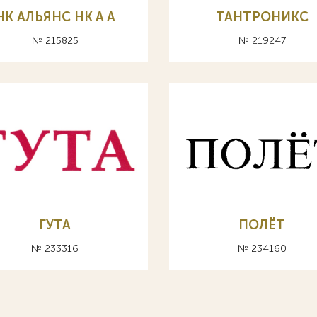
НК АЛЬЯНС HK A А
ТАНТРОНИКС
№ 215825
№ 219247
ГУТА
ПОЛЁТ
№ 233316
№ 234160