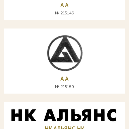
A А
№ 215149
A А
№ 215150
НК АЛЬЯНС HK