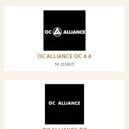
OC ALLIANCE ОС A А
№ 215823