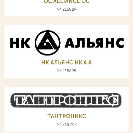
OC ALLIANCE ОС
№ 215824
НК АЛЬЯНС HK A А
№ 215825
ТАНТРОНИКС
№ 219247