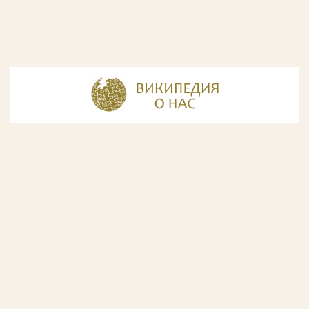
© Разработка и дизайн сайта
ООО «ИнфоДизайн»
, 2011—2026
© Фирма патентных поверенных ООО «Союзпатент»,
2018.
Годы образования Союзпатента совпали с периодом
расцвета искусства Русского Авангарда. Чтобы передать
дух той эпохи, мы использовали в дизайне нашего сайта
картины данного направления. Мы выражаем признательность
Государственной Третьяковской галерее за любезно предоставленную
возможность использовать следующие картины Аристарха Лентулова:
1. Собор Василия Блаженного; 2. Звон (Колокольня Ивана Великого); 3.
Ворота с башней. Новый Иерусалим; 4. Тверской бульвар