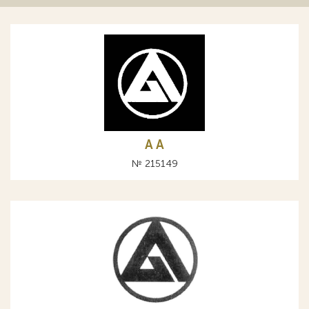
A А
№ 215149