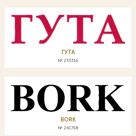
ГУТА
№ 233316
BORK
№ 241768