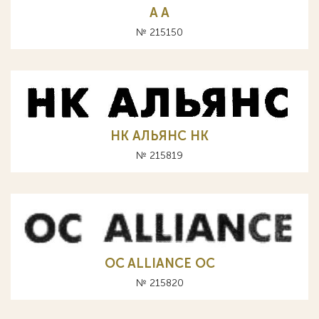
A А
№ 215150
НК АЛЬЯНС HK
№ 215819
OC ALLIANCE ОС
№ 215820