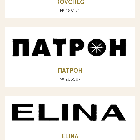
KOVCHEG
№ 185174
ПАТРОН
№ 203507
ELINA