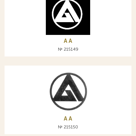
A А
№ 215149
A А
№ 215150