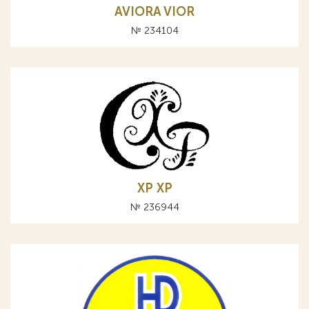
AVIORA VIOR
№ 234104
ХР XP
№ 236944