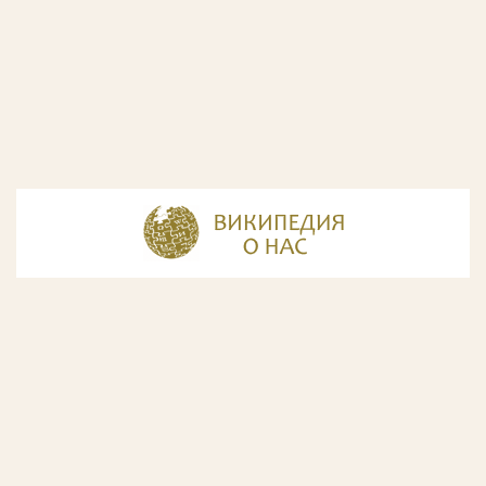
© Разработка и дизайн сайта
ООО «ИнфоДизайн»
, 2011—2026
© Фирма патентных поверенных ООО «Союзпатент»,
2018.
Годы образования Союзпатента совпали с периодом
расцвета искусства Русского Авангарда. Чтобы передать
дух той эпохи, мы использовали в дизайне нашего сайта