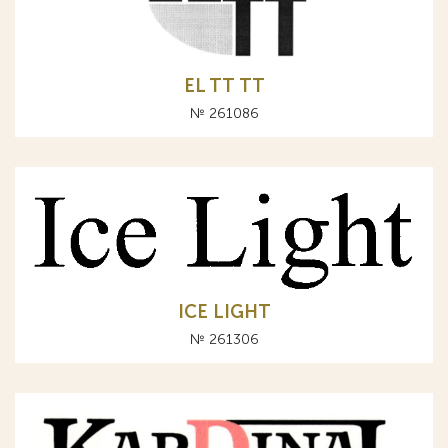
EL TT ТТ
№ 261086
ICE LIGHT
№ 261306