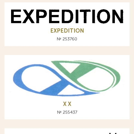
EXPEDITION
№ 253760
Х X
№ 255437