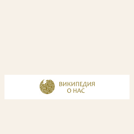
© Разработка и дизайн сайта
ООО «ИнфоДизайн»
, 2011—2026
© Фирма патентных поверенных ООО «Союзпатент»,
2018.