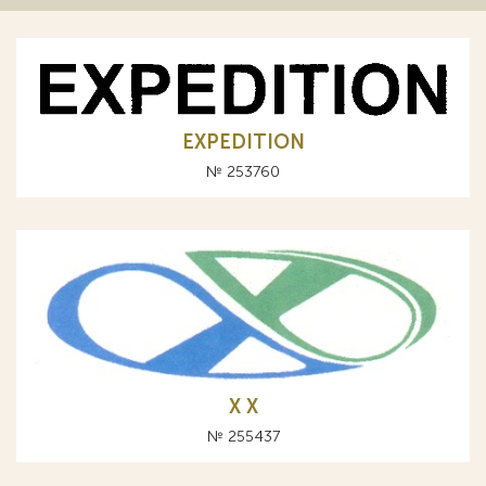
EXPEDITION
№ 253760
Х X
№ 255437