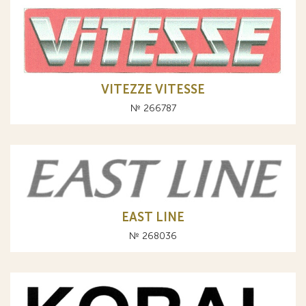
VITEZZE VITESSE
№ 266787
EAST LINE
№ 268036