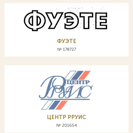
ФУЭТЕ
№ 178727
ЦЕНТР РРУИС
№ 201654