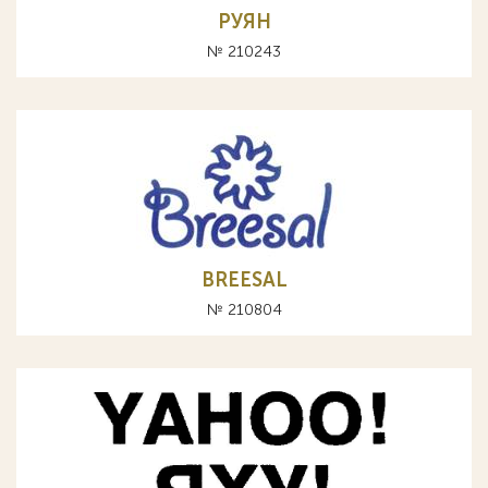
РУЯН
№ 210243
BREESAL
№ 210804