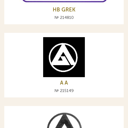
HB GREK
№ 214810
A А
№ 215149