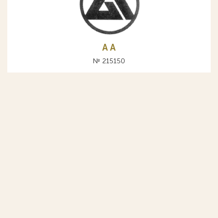
A А
№ 215150