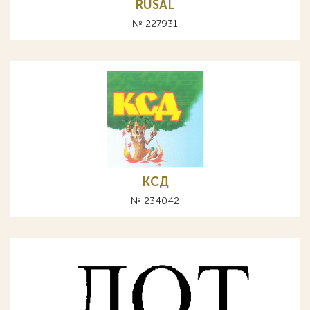
RUSAL
№ 227931
КСД
№ 234042