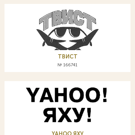
ТВИСТ
№ 166741
YAHOO ЯХУ