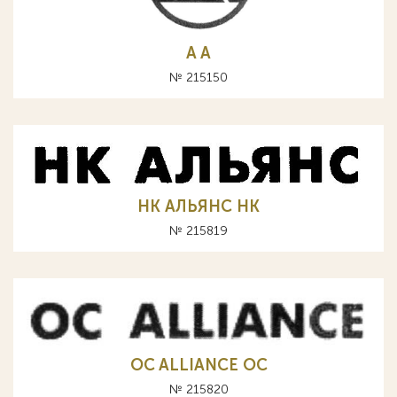
A А
№ 215150
НК АЛЬЯНС HK
№ 215819
OC ALLIANCE ОС
№ 215820