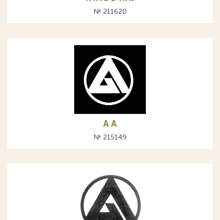
№ 211620
A А
№ 215149