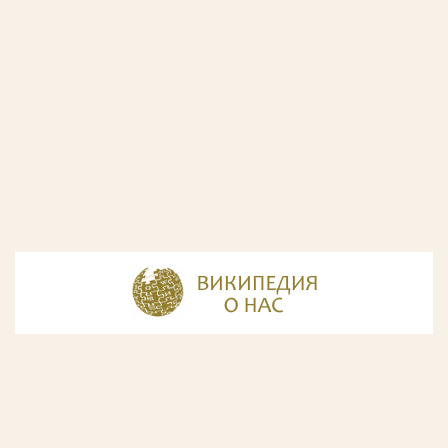
© Разработка и дизайн сайта
ООО «ИнфоДизайн»
, 2011—2026
© Фирма патентных поверенных ООО «Союзпатент»,
2018.