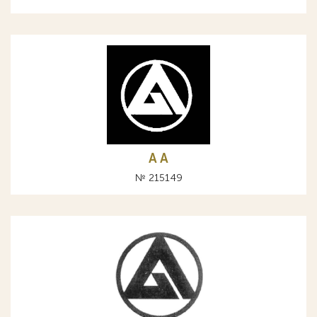
A А
№ 215149