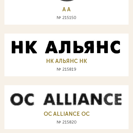
A А
№ 215150
НК АЛЬЯНС HK
№ 215819
OC ALLIANCE ОС
№ 215820