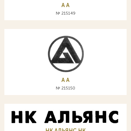
A А
№ 215149
A А
№ 215150
НК АЛЬЯНС HK