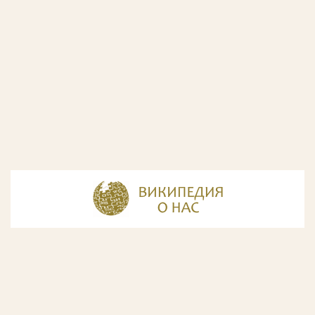
© Разработка и дизайн сайта
ООО «ИнфоДизайн»
, 2011—2026
© Фирма патентных поверенных ООО «Союзпатент»,
2018.