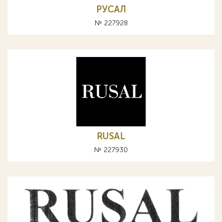
РУСАЛ
№ 227928
RUSAL
№ 227930