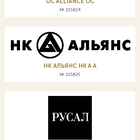
OC ALLIANCE ОС
№ 215824
НК АЛЬЯНС HK A А
№ 215825