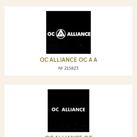
OC ALLIANCE ОС A А
№ 215823