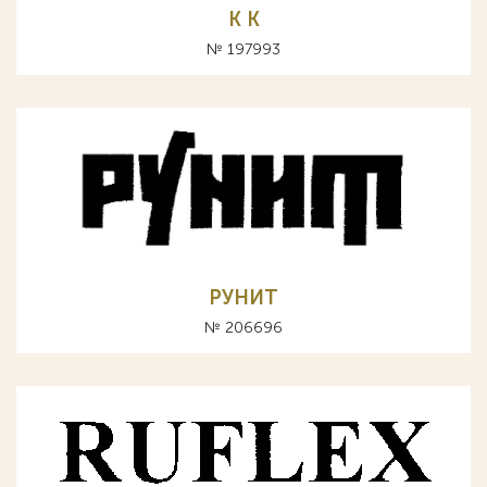
К K
№ 197993
РУНИТ
№ 206696