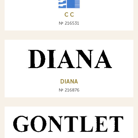
С C
№ 216531
DIANA
№ 216876