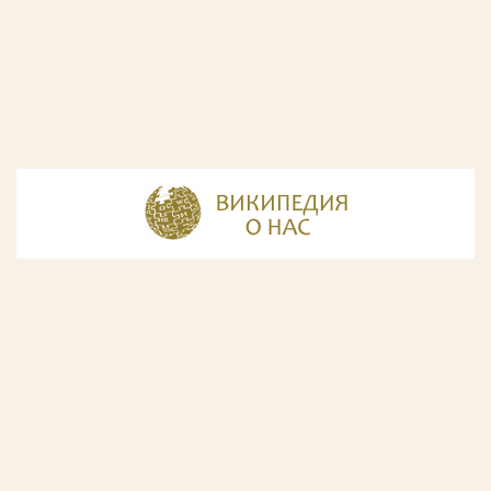
© Разработка и дизайн сайта
ООО «ИнфоДизайн»
, 2011—2026
© Фирма патентных поверенных ООО «Союзпатент»,
2018.
Годы образования Союзпатента совпали с периодом
расцвета искусства Русского Авангарда. Чтобы передать
дух той эпохи, мы использовали в дизайне нашего сайта
картины данного направления. Мы выражаем признательность