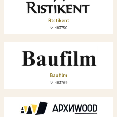
Rtstikent
№ 483750
Baufilm
№ 483769