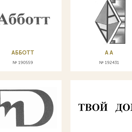
АББОТТ
A А
№ 190559
№ 192431