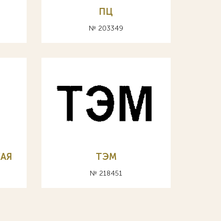
ПЦ
№ 203349
КАЯ
ТЭМ
№ 218451