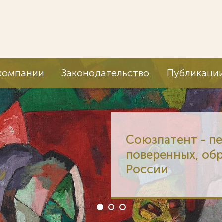
компании
Законодательство
Публикаци
Союзпатент - п
поверенных, об
России