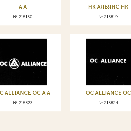
A А
НК АЛЬЯНС HK
№ 215150
№ 215819
C ALLIANCE ОС A А
OC ALLIANCE ОС
№ 215823
№ 215824