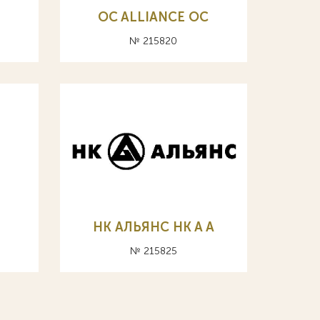
OC ALLIANCE ОС
№ 215820
НК АЛЬЯНС HK A А
№ 215825