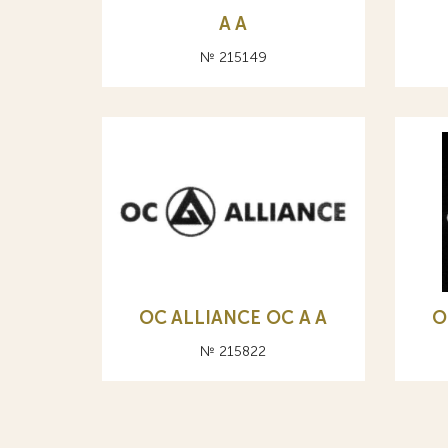
A А
№ 215149
OC ALLIANCE ОС A А
O
№ 215822