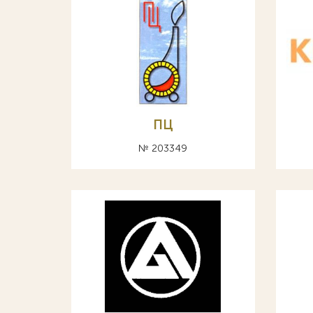
ПЦ
№ 203349