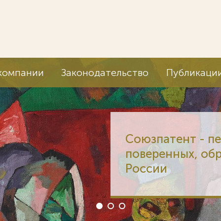
компании
Законодательство
Публикаци
Союзпатент - п
поверенных, об
России