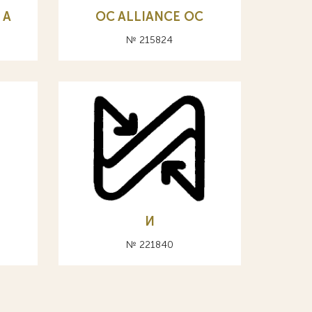
 А
OC ALLIANCE ОС
№ 215824
И
№ 221840