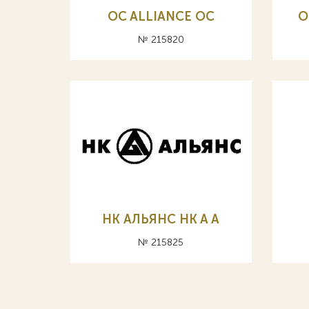
OC ALLIANCE ОС
O
№ 215820
НК АЛЬЯНС HK A А
№ 215825