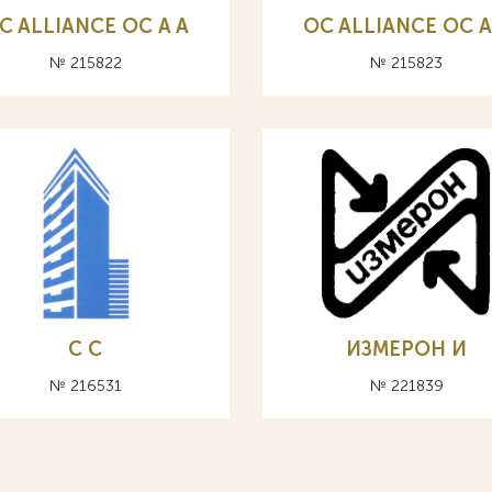
C ALLIANCE ОС A А
OC ALLIANCE ОС A
№ 215822
№ 215823
С C
ИЗМЕРОН И
№ 216531
№ 221839