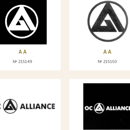
A А
A А
№ 215149
№ 215150