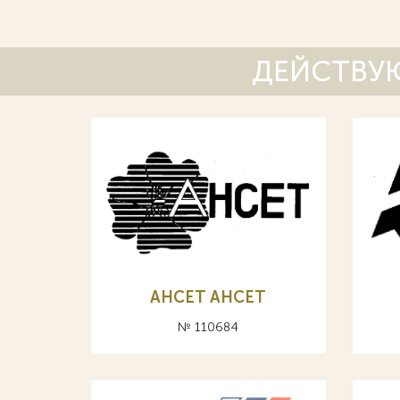
ДЕЙСТВУЮ
AHCET АНСЕТ
№ 110684