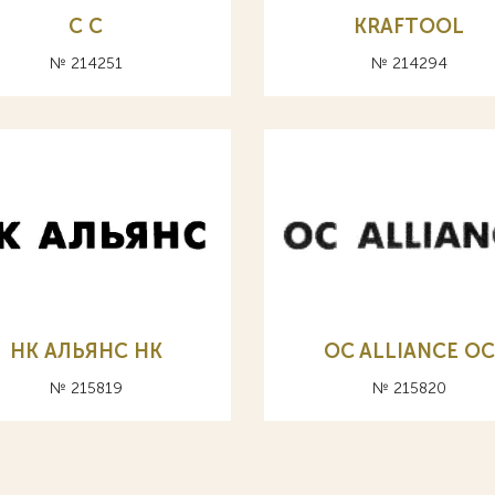
С C
KRAFTOOL
№ 214251
№ 214294
НК АЛЬЯНС HK
OC ALLIANCE ОС
№ 215819
№ 215820