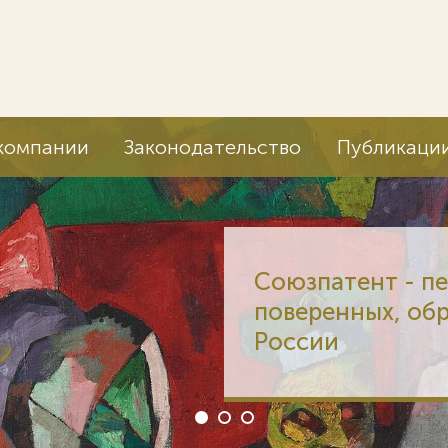
компании
Законодательство
Публикаци
Союзпатент - п
поверенных, об
России