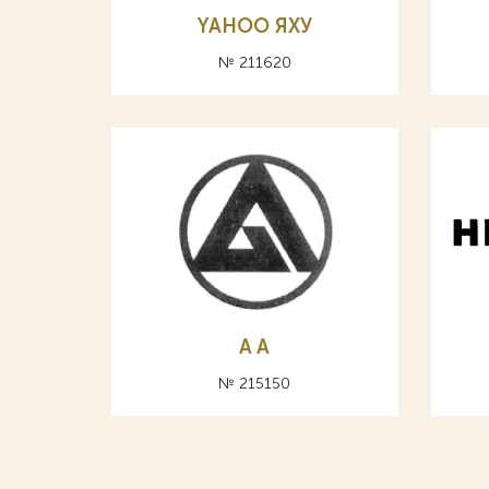
YAHOO ЯХУ
№ 211620
A А
№ 215150