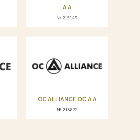
A А
№ 215149
OC ALLIANCE ОС A А
№ 215822